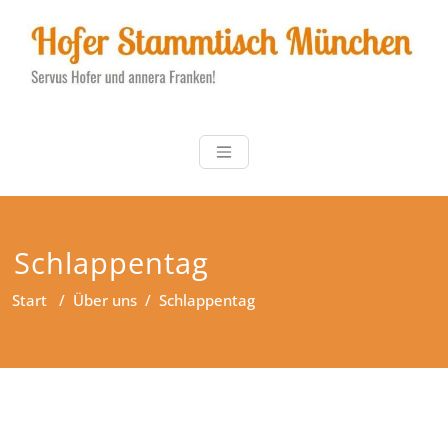
Zum
Inhalt
springen
Hofer Stammt
Servus Hofer und annera
Franken!
Schlappentag
Start
/
Über uns
/
Schlappentag