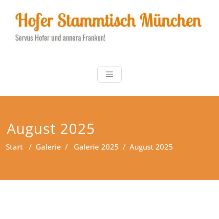
Zum
Inhalt
springen
Hofer Stammt
Servus Hofer und annera
Franken!
August 2025
Start
/
Galerie
/
Galerie 2025
/
August 2025